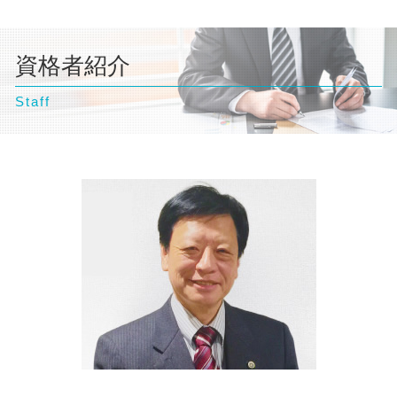
交通事故 相談
個人再生 弁護士
自己破産 流れ 期間
離婚 浮気 慰謝料
千葉県 弁護士 交通事故
交通事故 損害賠償
個人再生 デメリット
自己破産 流れ 裁判所
離婚 親権
東京都 弁護士 交通事故
交通事故 過失割合
債務整理 相談
自己破産 相談
離婚 財産分与 貯金
資格者紹介
豊島区 弁護士 不動産トラブル
個人再生 バレる
自己破産 訴訟
離婚 裁判 流れ
千葉県 弁護士 相続
債務整理 ブラックリスト
自己破産 デメリット 家族
離婚 父親 親権
Staff
神奈川県 弁護士 企業法務
離婚 相談
台東区 弁護士 不動産トラブル
離婚 協議書
東京都 弁護士 債務整理
離婚 相談 弁護士
台東区 弁護士 企業法務
文京区 弁護士 企業法務
神奈川県 弁護士 不動産トラブル
埼玉県 弁護士 交通事故
豊島区 弁護士 企業法務
東京都 弁護士 相続
豊島区 弁護士 債務整理
豊島区 弁護士 相続
神奈川県 弁護士 離婚
埼玉県 弁護士 企業法務