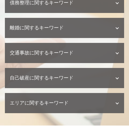
欠陥住宅 弁護士
債務整理に関するキーワード
顧問弁護士 契約形態
相続 期限
不動産業者 クレーム
顧問弁護士 相談
遺産分割協議書 必要書類
不動産業者 裁判
顧問弁護士 メリット
相続放棄 手続き
債務整理 任意整理
不動産トラブル 少額訴訟
契約 トラブル
相続 弁護士
離婚に関するキーワード
債務整理 個人再生
欠陥住宅 訴える
契約 取引法務
不動産相続 流れ
任意整理 期間
不動産トラブル 調停
契約 相談
相続 遺留分
債務整理 流れ
建築瑕疵 損害賠償
離婚 養育費
顧問弁護士 中小企業
相続 兄弟
債務整理 種類
不動産業者 トラブル
交通事故に関するキーワード
離婚調停
企業法務 契約
不動産相続 相談
任意整理 ブラックリスト
欠陥住宅 裁判
離婚 必要書類
企業法務 相談
相続 弁護士 相談
個人再生 相談
不動産トラブル 法律事務所
離婚調停 期間
顧問弁護士 契約書
不動産相続 必要書類
交通事故 慰謝料 弁護士
個人再生とは 期間
建築瑕疵 不法行為
離婚 浮気 慰謝料 相場
企業法務 訴訟 弁護士
遺産分割協議 弁護士
自己破産に関するキーワード
交通事故 示談
任意整理とは
不動産業者 トラブル 相談
離婚 親権 母親
契約 損害賠償
不動産相続 遺留分
交通事故 弁護士
民事再生 個人
建築瑕疵 時効
離婚 慰謝料
企業法務 弁護士事務所
交通事故 訴訟
任意整理 住宅ローン
不動産トラブル 内容証明
自己破産とは わかりやすく
離婚 相手が応じない
企業法務 弁護士
交通事故 後遺症
債務整理 弁護士
建築瑕疵 慰謝料
エリアに関するキーワード
自己破産 デメリット 仕事
離婚調停 流れ
顧問弁護士 個人事業主
交通事故 慰謝料 相場
債務整理 金額
欠陥住宅 相談
自己破産 弁護士 おすすめ
離婚 財産分与
交通事故 示談書
債務整理 住宅ローン
自己破産 弁護士
離婚調停 弁護士
横浜市 弁護士 交通事故
交通事故 訴えられた
任意整理 クレジットカード
自己破産 クレジットカード 使える
離婚 流れ
文京区 弁護士 不動産トラブル