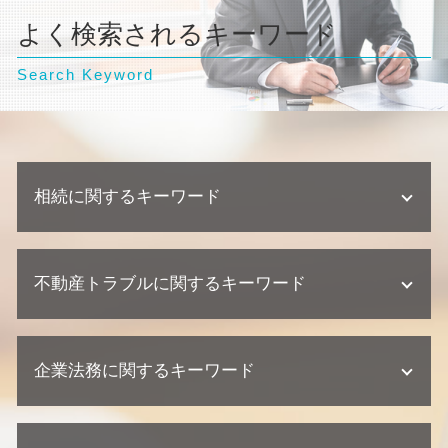
よく検索されるキーワード
Search Keyword
相続に関するキーワード
不動産相続 放棄
不動産トラブルに関するキーワード
不動産相続 協議書
相続 兄弟 遺留分
相続 相談先
欠陥住宅 損害賠償
遺産分割協議 調停 期間
企業法務に関するキーワード
不動産トラブル 相談
相続 裁判
欠陥住宅 慰謝料
相続 家系図
欠陥住宅 専門 弁護士
紛争対応 法務
遺産分割協議 調停