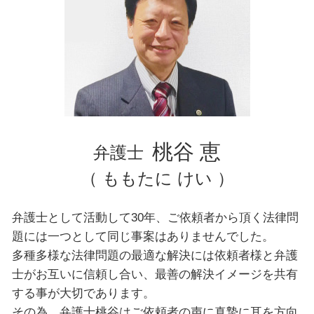
豊島区 弁護士 不動産トラブル
文京区 弁護士 自己破産
千葉県 弁護士 不動産トラブル
東京都 弁護士 相続
横浜市 弁護士 債務整理
台東区 弁護士 交通事故
神奈川県 弁護士 自己破産
神奈川県 弁護士 債務整理
桃谷 恵
弁護士
（ ももたに けい ）
弁護士として活動して30年、ご依頼者から頂く法律問
題には一つとして同じ事案はありませんでした。
多種多様な法律問題の最適な解決には依頼者様と弁護
士がお互いに信頼し合い、最善の解決イメージを共有
する事が大切であります。
その為、弁護士桃谷はご依頼者の声に真摯に耳を方向