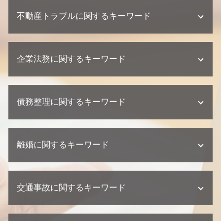
遺産分割協議 弁護士
不動産トラブルに関するキーワード
相続 弁護士 相談
相続 争い
不動産相続 遺留分
欠陥住宅 専門 弁護士
不動産相続 必要書類
企業法務に関するキーワード
不動産業者 裁判
相続 相談先
欠陥住宅 損害賠償
相続 遺留分
建築瑕疵 弁護士
顧問弁護士 契約形態
相続 相談
不動産トラブル 内容証明
債務整理に関するキーワード
契約 トラブル
相続 弁護士
欠陥住宅 訴える
顧問弁護士 中小企業
相続 裁判
不動産トラブル 少額訴訟
企業法務 訴訟 弁護士
不動産相続 協議書
個人再生 デメリット
建築瑕疵 損害賠償
契約 損害賠償
相続 相続人
離婚に関するキーワード
任意整理とは
不動産トラブル 法律事務所
顧問弁護士 個人事業主
不動産相続 弁護士
個人再生 バレる
不動産業者 クレーム
顧問弁護士 相談
遺産分割協議書 必要書類
債務整理 個人再生
不動産業者 訴える
離婚調停
紛争対応 法務
相続 期限
個人再生 任意整理 違い
建築瑕疵 不法行為
交通事故に関するキーワード
離婚 相手が応じない
企業法務 契約
相続放棄 手続き
債務整理 金額
不動産トラブル 瑕疵
離婚 裁判 流れ
契約 取引法務
不動産相続 相談
任意整理 期間
不動産トラブル 弁護士
離婚 父親 親権
企業法務 弁護士事務所
不動産相続 流れ
交通事故 弁護士
個人再生 クレジットカード
欠陥住宅 弁護士