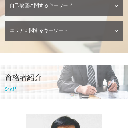
離婚 相談 弁護士
契約 相談
不動産相続 放棄
自己破産に関するキーワード
交通事故 訴訟
民事再生 デメリット
欠陥住宅 相談
離婚 流れ
企業法務 相談
相続 兄弟
交通事故 慰謝料 相場
個人再生 相談
不動産トラブル 相談
離婚 慰謝料
顧問弁護士 契約書
交通事故 示談書
個人再生 弁護士
欠陥住宅 裁判
自己破産 デメリット 家族
離婚 相談
顧問弁護士 メリット
交通事故 訴えられた
債務整理 クレジットカード
建築瑕疵 時効
エリアに関するキーワード
自己破産 デメリット 仕事
離婚 浮気 慰謝料 相場
企業法務 弁護士
交通事故 相談
個人再生とは 期間
欠陥住宅 慰謝料
自己破産 弁護士 おすすめ
離婚 財産分与 貯金
交通事故 慰謝料 弁護士
債務整理 ブラックリスト
自己破産とは わかりやすく
離婚 必要書類
横浜市 弁護士 相続
交通事故 損害賠償
債務整理 相談
自己破産 訴訟
離婚調停 流れ
豊島区 弁護士 相続
交通事故 後遺症
債務整理 流れ
自己破産 クレジットカード 使える
離婚調停 弁護士
横浜市 弁護士 交通事故
交通事故 示談
個人再生 流れ 期間
自己破産 相談
離婚 浮気 慰謝料
埼玉県 弁護士 自己破産
交通事故 過失割合
任意整理 クレジットカード
自己破産 流れ 裁判所
離婚 養育費
資格者紹介
埼玉県 弁護士 離婚
債務整理 期間
自己破産 弁護士
離婚 協議書
豊島区 弁護士 離婚
個人再生 流れ
自己破産 流れ 期間
離婚 親権
Staff
埼玉県 弁護士 企業法務
離婚 親権 母親
豊島区 弁護士 交通事故
離婚調停 期間
台東区 弁護士 不動産トラブル
離婚 財産分与
埼玉県 弁護士 不動産トラブル
神奈川県 弁護士 離婚
埼玉県 弁護士 相続