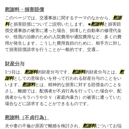
慰謝料・損害賠償
このページでは、交通事故に関するテーマのなかから、
慰謝
料
と損害賠償についてご説明いたします。 ■
慰謝料
と損害賠
償交通事故の被害に遭った場合、損壊した自動車の修理代金
や、怪我の治療のための入院費用や通院費用など、多くの費
用が発生します。こうした費用負担のために、相手方に対し
て損害賠償請求を行うことが一般的です。交通...
財産分与
1つ目は、
慰謝料
的財産分与です。
慰謝料
的財産分与とは、
慰
謝料
としての意味合いを持って行われる財産分与のことをい
います。
慰謝料
とは、精神的な損害に対する賠償金のことを
さし、離婚では、配偶者が不貞行為を行っていた場合や、配
偶者からモラハラやＤＶ（家庭内暴力）の被害に遭っていた
場合などに請求することができるものです。
慰謝料（不貞行為）
夫や妻の不倫が原因で離婚を検討され、
慰謝料
についてお悩