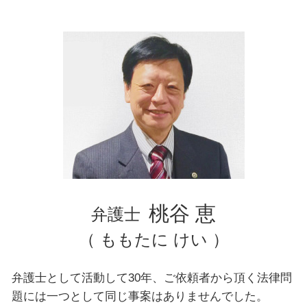
離婚 親権
埼玉県 弁護士 不動産トラブル
離婚 養育費
埼玉県 弁護士 相続
神奈川県 弁護士 相続
埼玉県 弁護士 離婚
千葉県 弁護士 不動産トラブル
千葉県 弁護士 離婚
台東区 弁護士 離婚
豊島区 弁護士 不動産トラブル
千葉県 弁護士 交通事故
東京都 弁護士 債務整理
千葉県 弁護士 企業法務
文京区 弁護士 債務整理
桃谷 恵
弁護士
（ ももたに けい ）
弁護士として活動して30年、ご依頼者から頂く法律問
題には一つとして同じ事案はありませんでした。