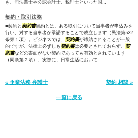
も、司法書士や公認会計士、税理士といった国...
契約・取引法務
■契約と
契約書
契約とは、ある取引について当事者が申込みを
行い、対する当事者が承諾することで成立します（民法第522
条第１項）。ビジネスでは、
契約書
が締結されることが一般
的ですが、法律上必ずしも
契約書
は必要とされておらず、
契
約書
などの書面がない契約であっても有効とされています
（同条第２項）。実際に、日常生活において...
« 企業法務 弁護士
契約 相談 »
一覧に戻る