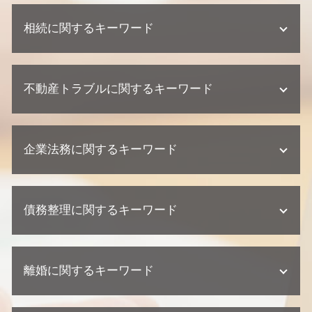
相続に関するキーワード
不動産相続 弁護士
不動産トラブルに関するキーワード
相続 弁護士 相談
不動産相続 流れ
相続 裁判
不動産業者 トラブル 相談
遺産分割協議 弁護士
企業法務に関するキーワード
欠陥住宅 専門 弁護士
相続 弁護士
建築瑕疵 弁護士
遺産分割協議 期限
建築瑕疵 時効
顧問弁護士 中小企業
相続 期限
建築瑕疵 不法行為
債務整理に関するキーワード
顧問弁護士 契約形態
遺産分割協議 調停
欠陥住宅 慰謝料
契約 取引法務
相続 争い
不動産トラブル 少額訴訟
顧問弁護士 相談
相続 相続人
債務整理 デメリット
欠陥住宅 相談
顧問弁護士 個人事業主
相続 家系図
離婚に関するキーワード
民事再生 デメリット
欠陥住宅 弁護士
契約 トラブル
不動産相続 相談
任意整理 クレジットカード
不動産トラブル 相談
企業法務 訴訟 弁護士
不動産相続 協議書
債務整理 任意整理
欠陥住宅 損害賠償