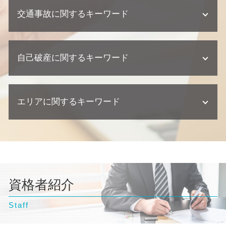
離婚 相手が応じない
企業法務 契約
不動産相続 放棄
個人再生 流れ
不動産トラブル 瑕疵
交通事故に関するキーワード
離婚 慰謝料
紛争対応 法務
遺産分割協議書 必要書類
債務整理 種類
不動産トラブル 調停
離婚 相談 弁護士
企業法務 弁護士事務所
相続 相談
債務整理 相談
建築瑕疵 損害賠償
離婚 父親 親権
顧問弁護士 メリット
相続 兄弟 遺留分
交通事故 慰謝料 弁護士
任意整理 期間
不動産トラブル 法律事務所
離婚 協議書
契約 相談
遺産分割協議 調停 期間
自己破産に関するキーワード
交通事故 相談
個人再生 流れ 期間
欠陥住宅 訴える
離婚 浮気 慰謝料
企業法務 弁護士
相続放棄 手続き
交通事故 訴訟
個人再生 バレる
不動産業者 裁判
離婚 財産分与 貯金
企業法務 相談
交通事故 過失割合
個人再生 任意整理 違い
不動産トラブル 内容証明
自己破産 流れ 裁判所
離婚 流れ
顧問弁護士 契約書
交通事故 慰謝料 相場
任意整理とは
不動産トラブル 弁護士
エリアに関するキーワード
自己破産 流れ 期間
離婚調停
契約 損害賠償
交通事故 示談
個人再生 デメリット
不動産業者 トラブル
自己破産とは わかりやすく
離婚調停 期間
交通事故 訴えられた
債務整理 金額
自己破産 訴訟
離婚 財産分与
東京都 弁護士 不動産トラブル
交通事故 弁護士
債務整理 期間
自己破産 クレジットカード 使える
離婚調停 流れ
横浜市 弁護士 企業法務
交通事故 損害賠償
債務整理 弁護士
自己破産 弁護士
離婚調停 弁護士
埼玉県 弁護士 交通事故
交通事故 示談書
民事再生 個人
自己破産 デメリット 仕事
離婚 浮気 慰謝料 相場
豊島区 弁護士 交通事故
交通事故 後遺症
債務整理 ブラックリスト
自己破産 弁護士 おすすめ
離婚 裁判 流れ
資格者紹介
豊島区 弁護士 離婚
債務整理 住宅ローン
自己破産 デメリット 家族
離婚 必要書類
神奈川県 弁護士 債務整理
債務整理 個人再生
自己破産 相談
離婚 相談
Staff
横浜市 弁護士 離婚
離婚 親権 母親
文京区 弁護士 自己破産