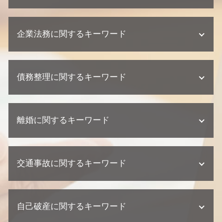
不動産相続 遺留分
不動産相続 流れ
欠陥住宅 訴える
相続 裁判
企業法務に関するキーワード
不動産業者 クレーム
遺産分割協議 調停
不動産業者 訴える
相続 兄弟
建築瑕疵 時効
紛争対応 法務
相続 家系図
不動産トラブル 瑕疵
債務整理に関するキーワード
企業法務 弁護士事務所
遺産分割協議書 必要書類
建築瑕疵 不法行為
企業法務 弁護士
相続 争い
欠陥住宅 相談
顧問弁護士 相談
相続 相続人
任意整理 クレジットカード
不動産トラブル 調停
顧問弁護士 中小企業
相続放棄 手続き
離婚に関するキーワード
債務整理 クレジットカード
不動産トラブル 相談
契約 相談
相続 兄弟 遺留分
債務整理 ブラックリスト
不動産トラブル 内容証明
企業法務 契約
相続 相談
個人再生 流れ 期間
建築瑕疵 損害賠償
離婚 必要書類
顧問弁護士 メリット
相続 弁護士
民事再生 デメリット
欠陥住宅 弁護士
交通事故に関するキーワード
離婚調停 弁護士
企業法務 相談
遺産分割協議 期限
個人再生とは 期間
不動産トラブル 少額訴訟
離婚 相談 弁護士
顧問弁護士 個人事業主
不動産相続 必要書類
任意整理 期間
欠陥住宅 損害賠償
離婚 協議書
企業法務 訴訟 弁護士
遺産分割協議 弁護士
交通事故 過失割合
債務整理 デメリット
不動産業者 トラブル 相談
離婚 相手が応じない
契約 トラブル
不動産相続 放棄
自己破産に関するキーワード
交通事故 弁護士
債務整理 任意整理
不動産トラブル 法律事務所
離婚 浮気 慰謝料 相場
顧問弁護士 契約形態
不動産相続 協議書
交通事故 慰謝料 弁護士
任意整理 ブラックリスト
建築瑕疵 弁護士