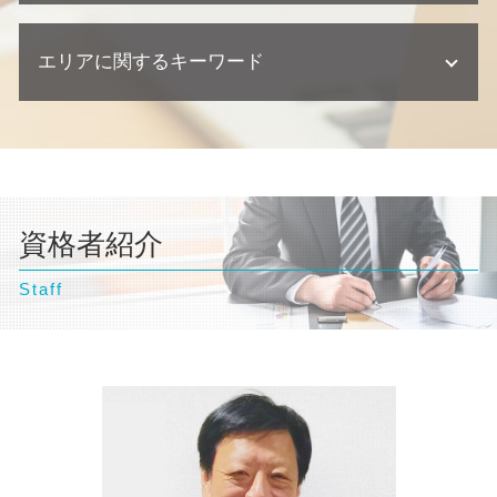
離婚調停 期間
顧問弁護士 契約書
交通事故 後遺症
債務整理 種類
建築瑕疵 慰謝料
自己破産とは わかりやすく
離婚調停
契約 取引法務
交通事故 相談
個人再生 デメリット
欠陥住宅 専門 弁護士
エリアに関するキーワード
自己破産 流れ 裁判所
離婚 父親 親権
契約 損害賠償
交通事故 示談
個人再生 バレる
不動産トラブル 弁護士
自己破産 弁護士 おすすめ
離婚 親権 母親
交通事故 損害賠償
個人再生 クレジットカード
自己破産 訴訟
離婚 親権
千葉県 弁護士 債務整理
交通事故 訴えられた
個人再生 任意整理 違い
自己破産 デメリット 仕事
離婚 養育費
台東区 弁護士 自己破産
交通事故 訴訟
任意整理とは
自己破産 クレジットカード 使える
離婚 浮気 慰謝料
文京区 弁護士 債務整理
交通事故 示談書
任意整理 住宅ローン
自己破産 デメリット 家族
離婚 相談
東京都 弁護士 企業法務
交通事故 慰謝料 相場
個人再生 弁護士
自己破産 相談
離婚調停 流れ
資格者紹介
豊島区 弁護士 自己破産
個人再生 相談
自己破産 弁護士
離婚 財産分与 貯金
横浜市 弁護士 相続
個人再生 流れ
自己破産 流れ 期間
離婚 慰謝料
Staff
神奈川県 弁護士 自己破産
離婚 裁判 流れ
東京都 弁護士 相続
離婚 流れ
豊島区 弁護士 離婚
離婚 財産分与
台東区 弁護士 離婚
横浜市 弁護士 交通事故
神奈川県 弁護士 債務整理
豊島区 弁護士 債務整理
埼玉県 弁護士 相続