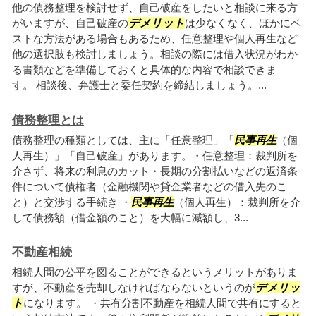
他の債務整理を検討せず、自己破産をしたいと相談に来る方
がいますが、自己破産の
デメリット
は少なくなく、ほかにベ
ストな方法がある場合もあるため、任意整理や個人再生など
他の選択肢も検討しましょう。相談の際には借入状況がわか
る書類などを準備しておくと具体的な内容で相談できま
す。 相談後、弁護士と委任契約を締結しましょう。...
債務整理とは
債務整理の種類としては、主に「任意整理」「
民事再生
（個
人再生）」「自己破産」があります。・任意整理：裁判所を
介さず、将来の利息のカット・長期の分割払いなどの返済条
件について債権者（金融機関や貸金業者などの借入先のこ
と）と交渉する手続き ・
民事再生
（個人再生）：裁判所を介
して債務額（借金額のこと）を大幅に減額し、3...
不動産相続
相続人間の公平を図ることができるというメリットがありま
すが、不動産を売却しなければならないというのが
デメリッ
ト
になります。 ・共有分割不動産を相続人間で共有にすると