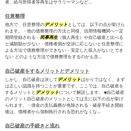
者、給与所得者等再生はサラリーマンなど...
任意整理
他方で、任意整理の
デメリット
としては、以下の点が挙げら
れます。・他の債務整理の方法と同様、信用情報機関へ一定
期間登録される・
民事再生
（個人再生）や自己破産と比べる
と減額額が少ない・債権者側が交渉に応じないと任意整理に
よる方法で債務整理ができない・安定した収入がないとでき
ない どのような方法で債務整理をするのかも含...
自己破産をするメリットとデメリット
しかし、自己破産は決して
デメリット
ばかりではなく、まず
は正しい認識を持つことが重要です。ここでは、自己破産を
するメリットと
デメリット
について解説します。 ■自己破産
のメリット自己破産のメリットとしては主に以下の点が挙げ
られます。・借金の支払義務が免除される・破産手続き開始
後は、債権者から強制執行される恐れがなくな...
自己破産の手続きと流れ