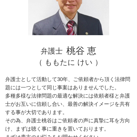
埼玉県 弁護士 企業法務
埼玉県 弁護士 交通事故
埼玉県 弁護士 離婚
文京区 弁護士 不動産トラブル
文京区 弁護士 交通事故
東京都 弁護士 不動産トラブル
桃谷 恵
弁護士
（ ももたに けい ）
弁護士として活動して30年、ご依頼者から頂く法律問
題には一つとして同じ事案はありませんでした。
多種多様な法律問題の最適な解決には依頼者様と弁護
士がお互いに信頼し合い、最善の解決イメージを共有
する事が大切であります。
その為、弁護士桃谷はご依頼者の声に真摯に耳を方向
け、まずは聴く事に重きを置いております。