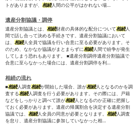
トがありますが、
相続
人間の公平がはかれない場...
遺産分割協議・調停
遺産分割協議とは、
相続
財産の具体的な配分について
相続
人
間で話し合って決める手続きです。遺産分割協議において
は、
相続
人全員で協議を行い合意に至る必要があります。そ
のため、なかなか協議がまとまらずに
相続
人間で紛争が発生
してしまう恐れもあります。 ■遺産分割調停遺産分割協議で
合意に至らなかった場合には、遺産分割調停を利...
相続の流れ
■
相続
人調査
相続
が開始した場合、誰が
相続
人となるのかを調
査する
相続
人調査を行う必要があります。その際には、戸籍
などをしっかりと調べて誰が
相続
人となるのか正確に把握し
ておく必要があります。遺産の帰属割合を決定する遺産分割
協議では、
相続
人全員の同意が必要となります。
相続
人調査
を怠り、遺産分割協議に参加していなかった相...