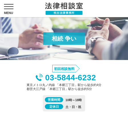
相続 争い
初回相談無料
03-5844-6232
東京メトロ丸ノ内線 「本郷三丁目」駅から徒歩約4分
都営大江戸線 「本郷三丁目」駅から徒歩約5分
営業時間
10時～18時
定休日
土・日・祝