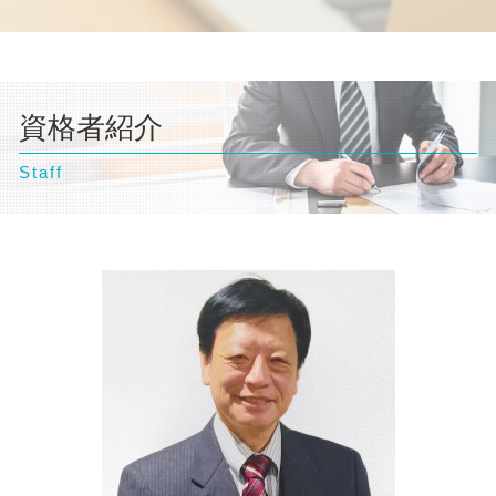
自己破産 流れ 期間
離婚 流れ
横浜市 弁護士 債務整理
交通事故 慰謝料 弁護士
債務整理 住宅ローン
自己破産 弁護士 おすすめ
離婚 裁判 流れ
文京区 弁護士 不動産トラブル
交通事故 慰謝料 相場
個人再生 クレジットカード
自己破産 デメリット 家族
離婚 必要書類
東京都 弁護士 企業法務
交通事故 相談
債務整理 金額
自己破産とは わかりやすく
離婚 親権
千葉県 弁護士 相続
交通事故 弁護士
個人再生 弁護士
自己破産 デメリット 仕事
離婚調停
資格者紹介
東京都 弁護士 相続
任意整理 ブラックリスト
自己破産 弁護士
離婚 相手が応じない
神奈川県 弁護士 自己破産
債務整理 個人再生
自己破産 相談
離婚 相談
Staff
神奈川県 弁護士 不動産トラブル
離婚 慰謝料
横浜市 弁護士 自己破産
離婚 親権 母親
千葉県 弁護士 離婚
離婚調停 弁護士
千葉県 弁護士 自己破産
台東区 弁護士 離婚
文京区 弁護士 相続
東京都 弁護士 交通事故
文京区 弁護士 企業法務
豊島区 弁護士 企業法務
文京区 弁護士 債務整理
横浜市 弁護士 企業法務
千葉県 弁護士 不動産トラブル