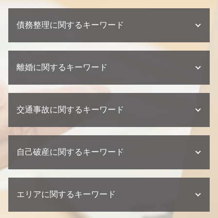
不動産相続 遺留分
不動産業者 裁判
顧問弁護士 メリット
遺産分割協議書 必要書類
欠陥住宅 弁護士
債務整理に関するキーワード
企業法務 訴訟 弁護士
相続 弁護士
不動産業者 訴える
顧問弁護士 中小企業
不動産相続 流れ
不動産トラブル 少額訴訟
企業法務 相談
不動産相続 弁護士
債務整理 任意整理
不動産トラブル 法律事務所
顧問弁護士 相談
相続 兄弟
離婚に関するキーワード
任意整理 期間
不動産トラブル 瑕疵
企業法務 弁護士事務所
相続 相談先
債務整理 弁護士
不動産トラブル 内容証明
顧問弁護士 契約書
相続 期限
任意整理 住宅ローン
建築瑕疵 不法行為
離婚 養育費
契約 トラブル
相続 兄弟 遺留分
個人再生 任意整理 違い
欠陥住宅 慰謝料
交通事故に関するキーワード
離婚 協議書
顧問弁護士 個人事業主
遺産分割協議 期限
個人再生 流れ
建築瑕疵 弁護士
離婚 相談 弁護士
紛争対応 法務
遺産分割協議 弁護士
個人再生 相談
建築瑕疵 時効
離婚調停 流れ
契約 損害賠償
不動産相続 相談
交通事故 訴えられた
債務整理 ブラックリスト
不動産業者 トラブル
離婚 財産分与 貯金
企業法務 弁護士
相続放棄 手続き
自己破産に関するキーワード
交通事故 過失割合
任意整理とは
欠陥住宅 裁判
離婚 財産分与
顧問弁護士 契約形態
相続 相談
交通事故 示談
債務整理 デメリット
建築瑕疵 慰謝料
離婚調停 期間
企業法務 契約
交通事故 示談書
債務整理 流れ
建築瑕疵 損害賠償
自己破産 訴訟
離婚 浮気 慰謝料 相場
契約 相談
交通事故 損害賠償
任意整理 クレジットカード
欠陥住宅 専門 弁護士
エリアに関するキーワード
自己破産 クレジットカード 使える
離婚 浮気 慰謝料
契約 取引法務
交通事故 後遺症
債務整理 期間
欠陥住宅 損害賠償
自己破産 流れ 裁判所
離婚 父親 親権
交通事故 訴訟
債務整理 クレジットカード