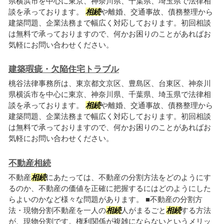
県横浜市を中心に東京、神奈川県、千葉県、埼玉県で法律相
談を承っております。
相続
や離婚、交通事故、債務整理から
建築問題、企業法務まで幅広く対応しております。初回相談
は無料で承っておりますので、何かお困りのことがあればお
気軽にお問い合わせください。
建築瑕疵・欠陥住宅トラブル
桃谷法律事務所は、東京都文京区、豊島区、台東区、神奈川
県横浜市を中心に東京、神奈川県、千葉県、埼玉県で法律相
談を承っております。
相続
や離婚、交通事故、債務整理から
建築問題、企業法務まで幅広く対応しております。初回相談
は無料で承っておりますので、何かお困りのことがあればお
気軽にお問い合わせください。
不動産相続
不動産
相続
にあたっては、不動産の分割方法をどのようにす
るのか、不動産の価値を正確に把握するにはどのようにした
らよいのかなど様々な問題があります。 ■不動産の分割方
法・現物分割不動産を一人の
相続
人がまるごと
相続
する方法
が、現物分割です。権利関係が複雑にならないというメリッ