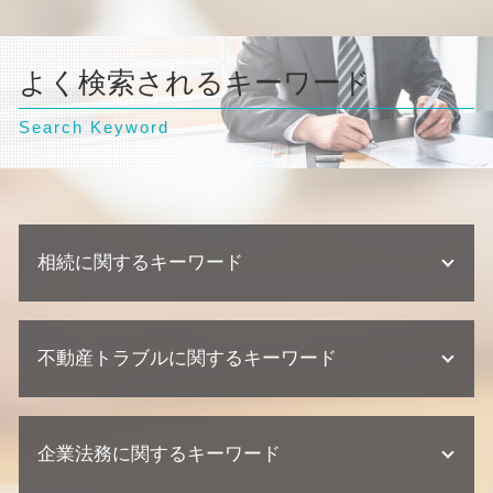
よく検索されるキーワード
Search Keyword
相続に関するキーワード
不動産相続 必要書類
不動産トラブルに関するキーワード
相続 相続人
相続 弁護士 相談
不動産相続 放棄
欠陥住宅 訴える
不動産相続 協議書
企業法務に関するキーワード
不動産業者 トラブル 相談
遺産分割協議 調停 期間
不動産業者 クレーム