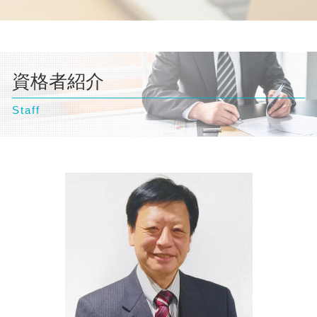
自己破産 流れ 期間
離婚 裁判 流れ
東京都 弁護士 交通事故
交通事故 示談書
債務整理 任意整理
自己破産 弁護士
離婚 協議書
文京区 弁護士 離婚
交通事故 後遺症
任意整理 ブラックリスト
自己破産 相談
離婚 親権
横浜市 弁護士 自己破産
交通事故 訴えられた
債務整理 住宅ローン
自己破産 弁護士 おすすめ
離婚調停 期間
台東区 弁護士 不動産トラブル
交通事故 慰謝料 相場
債務整理 弁護士
自己破産とは わかりやすく
離婚 相手が応じない
資格者紹介
埼玉県 弁護士 不動産トラブル
個人再生とは 期間
自己破産 クレジットカード 使える
離婚 親権 母親
東京都 弁護士 不動産トラブル
債務整理 個人再生
自己破産 訴訟
離婚 必要書類
Staff
東京都 弁護士 相続
離婚調停 弁護士
台東区 弁護士 離婚
離婚調停 流れ
文京区 弁護士 不動産トラブル
離婚 浮気 慰謝料
埼玉県 弁護士 交通事故
埼玉県 弁護士 企業法務
東京都 弁護士 自己破産
横浜市 弁護士 相続
神奈川県 弁護士 相続
神奈川県 弁護士 離婚
豊島区 弁護士 相続
神奈川県 弁護士 企業法務
横浜市 弁護士 債務整理