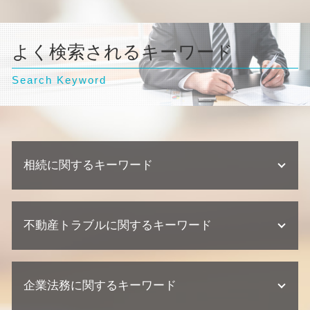
よく検索されるキーワード
Search Keyword
相続に関するキーワード
遺産分割協議書 必要書類
不動産トラブルに関するキーワード
相続 兄弟
不動産相続 弁護士
不動産相続 遺留分
不動産トラブル 弁護士
不動産相続 必要書類
企業法務に関するキーワード
欠陥住宅 損害賠償
不動産相続 相談
不動産業者 クレーム