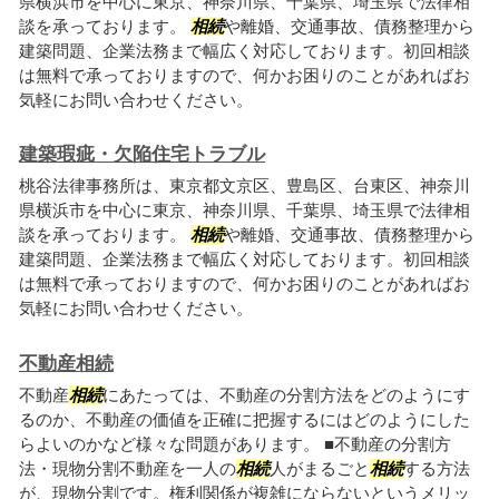
県横浜市を中心に東京、神奈川県、千葉県、埼玉県で法律相
談を承っております。
相続
や離婚、交通事故、債務整理から
建築問題、企業法務まで幅広く対応しております。初回相談
は無料で承っておりますので、何かお困りのことがあればお
気軽にお問い合わせください。
建築瑕疵・欠陥住宅トラブル
桃谷法律事務所は、東京都文京区、豊島区、台東区、神奈川
県横浜市を中心に東京、神奈川県、千葉県、埼玉県で法律相
談を承っております。
相続
や離婚、交通事故、債務整理から
建築問題、企業法務まで幅広く対応しております。初回相談
は無料で承っておりますので、何かお困りのことがあればお
気軽にお問い合わせください。
不動産相続
不動産
相続
にあたっては、不動産の分割方法をどのようにす
るのか、不動産の価値を正確に把握するにはどのようにした
らよいのかなど様々な問題があります。 ■不動産の分割方
法・現物分割不動産を一人の
相続
人がまるごと
相続
する方法
が、現物分割です。権利関係が複雑にならないというメリッ