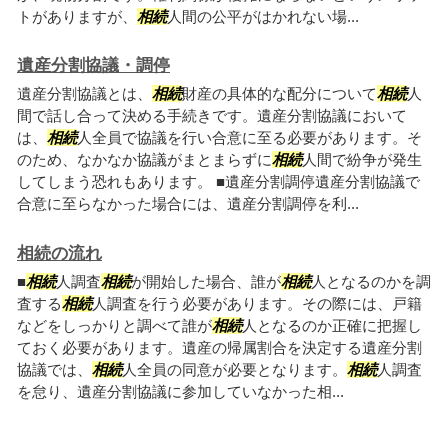
トがありますが、
相続
人間の公平がはかれない場...
遺産分割協議・調停
遺産分割協議とは、
相続
財産の具体的な配分について
相続
人
間で話し合って決める手続きです。遺産分割協議において
は、
相続
人全員で協議を行い合意に至る必要があります。そ
のため、なかなか協議がまとまらずに
相続
人間で紛争が発生
してしまう恐れもあります。 ■遺産分割調停遺産分割協議で
合意に至らなかった場合には、遺産分割調停を利...
相続の流れ
■
相続
人調査
相続
が開始した場合、誰が
相続
人となるのかを調
査する
相続
人調査を行う必要があります。その際には、戸籍
などをしっかりと調べて誰が
相続
人となるのか正確に把握し
ておく必要があります。遺産の帰属割合を決定する遺産分割
協議では、
相続
人全員の同意が必要となります。
相続
人調査
を怠り、遺産分割協議に参加していなかった相...