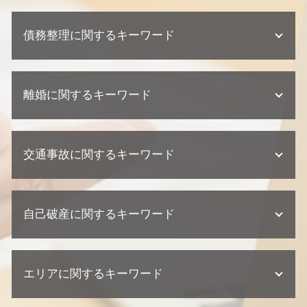
相続 裁判
不動産トラブル 法律事務所
契約 トラブル
相続 争い
欠陥住宅 弁護士
債務整理に関するキーワード
企業法務 契約
遺産分割協議 期限
不動産業者 トラブル
顧問弁護士 契約形態
不動産相続 協議書
不動産トラブル 内容証明
顧問弁護士 メリット
不動産相続 放棄
任意整理 期間
不動産トラブル 少額訴訟
顧問弁護士 契約書
相続放棄 手続き
離婚に関するキーワード
債務整理 デメリット
不動産トラブル 瑕疵
契約 損害賠償
相続 弁護士
債務整理 金額
建築瑕疵 不法行為
顧問弁護士 個人事業主
相続 相談
債務整理 ブラックリスト
建築瑕疵 損害賠償
離婚 浮気 慰謝料 相場
企業法務 相談
相続 遺留分
債務整理 種類
不動産トラブル 相談
交通事故に関するキーワード
離婚 流れ
紛争対応 法務
不動産相続 流れ
債務整理 期間
欠陥住宅 専門 弁護士
離婚 慰謝料
企業法務 訴訟 弁護士
相続 相談先
個人再生 相談
不動産業者 訴える
離婚 相談 弁護士
契約 相談
相続 家系図
交通事故 訴訟
個人再生 弁護士
欠陥住宅 訴える
離婚 相談
企業法務 弁護士
相続 弁護士 相談
自己破産に関するキーワード
交通事故 弁護士
個人再生 流れ 期間
建築瑕疵 弁護士
離婚 父親 親権
顧問弁護士 相談
遺産分割協議 弁護士
交通事故 相談
任意整理 クレジットカード
不動産トラブル 調停
離婚 財産分与 貯金
顧問弁護士 中小企業
交通事故 示談
民事再生 デメリット
建築瑕疵 慰謝料
自己破産 デメリット 仕事
離婚調停
企業法務 弁護士事務所
交通事故 慰謝料 弁護士
個人再生 バレる
欠陥住宅 相談
エリアに関するキーワード
自己破産 流れ 裁判所
離婚 財産分与
契約 取引法務
交通事故 損害賠償
個人再生 任意整理 違い
欠陥住宅 慰謝料
自己破産 デメリット 家族
離婚 養育費
交通事故 過失割合
個人再生 流れ