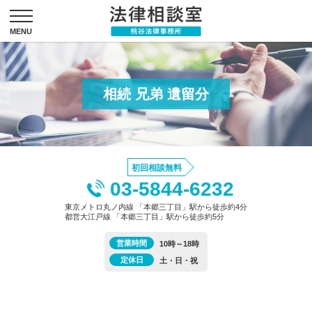
相続 兄弟 遺留分
初回相談無料
03-5844-6232
東京メトロ丸ノ内線 「本郷三丁目」駅から徒歩約4分
都営大江戸線 「本郷三丁目」駅から徒歩約5分
営業時間
10時～18時
定休日
土・日・祝