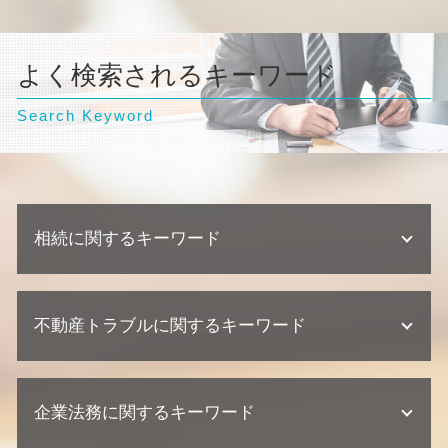
よく検索されるキーワード
Search Keyword
相続に関するキーワード
相続放棄 手続き
不動産トラブルに関するキーワード
相続 兄弟
相続 期限
相続 家系図
不動産業者 クレーム
不動産相続 遺留分
企業法務に関するキーワード
不動産トラブル 少額訴訟
不動産相続 弁護士
欠陥住宅 専門 弁護士