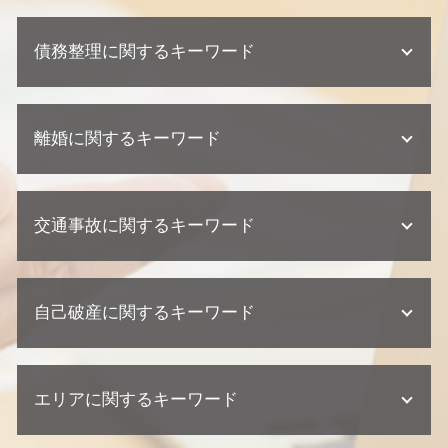
遺産分割協議書 必要書類
欠陥住宅 相談
紛争対応 法務
不動産相続 協議書
欠陥住宅 損害賠償
債務整理に関するキーワード
顧問弁護士 メリット
不動産相続 必要書類
不動産業者 トラブル
顧問弁護士 契約形態
遺産分割協議 調停 期間
不動産トラブル 内容証明
契約 相談
不動産相続 放棄
債務整理 住宅ローン
建築瑕疵 慰謝料
顧問弁護士 相談
遺産分割協議 期限
離婚に関するキーワード
債務整理 相談
建築瑕疵 不法行為
契約 損害賠償
相続 裁判
個人再生 任意整理 違い
不動産トラブル 調停
企業法務 弁護士事務所
遺産分割協議 調停
個人再生 デメリット
建築瑕疵 弁護士
離婚 親権
契約 取引法務
相続 相談
任意整理 ブラックリスト
欠陥住宅 訴える
交通事故に関するキーワード
離婚 財産分与 貯金
企業法務 弁護士
相続 弁護士
任意整理 クレジットカード
不動産業者 訴える
離婚 相手が応じない
顧問弁護士 契約書
相続 弁護士 相談
債務整理 ブラックリスト
欠陥住宅 慰謝料
離婚 流れ
契約 トラブル
不動産相続 相談
交通事故 訴訟
任意整理 期間
不動産トラブル 相談
離婚 必要書類
顧問弁護士 中小企業
相続 遺留分
自己破産に関するキーワード
交通事故 過失割合
債務整理 クレジットカード
不動産トラブル 法律事務所
離婚調停
企業法務 相談
相続 相談先
交通事故 相談
個人再生 流れ
建築瑕疵 損害賠償
離婚調停 期間
顧問弁護士 個人事業主
交通事故 慰謝料 相場
民事再生 デメリット
不動産業者 トラブル 相談
自己破産 訴訟
離婚調停 流れ
企業法務 契約
交通事故 損害賠償
任意整理とは
不動産トラブル 弁護士
エリアに関するキーワード
自己破産 弁護士
離婚 浮気 慰謝料 相場
企業法務 訴訟 弁護士
交通事故 弁護士
個人再生 流れ 期間
建築瑕疵 時効
自己破産 相談
離婚調停 弁護士
交通事故 慰謝料 弁護士
個人再生 バレる