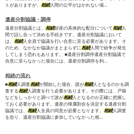
トがありますが、
相続
人間の公平がはかれない場...
遺産分割協議・調停
遺産分割協議とは、
相続
財産の具体的な配分について
相続
人
間で話し合って決める手続きです。遺産分割協議において
は、
相続
人全員で協議を行い合意に至る必要があります。そ
のため、なかなか協議がまとまらずに
相続
人間で紛争が発生
してしまう恐れもあります。 ■遺産分割調停遺産分割協議で
合意に至らなかった場合には、遺産分割調停を利...
相続の流れ
■
相続
人調査
相続
が開始した場合、誰が
相続
人となるのかを調
査する
相続
人調査を行う必要があります。その際には、戸籍
などをしっかりと調べて誰が
相続
人となるのか正確に把握し
ておく必要があります。遺産の帰属割合を決定する遺産分割
協議では、
相続
人全員の同意が必要となります。
相続
人調査
を怠り、遺産分割協議に参加していなかった相...