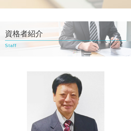
自己破産 クレジットカード 使える
離婚 親権 母親
文京区 弁護士 企業法務
交通事故 後遺症
債務整理 種類
自己破産 流れ 裁判所
離婚 相談 弁護士
埼玉県 弁護士 企業法務
交通事故 示談
債務整理 デメリット
自己破産 デメリット 家族
離婚 慰謝料
東京都 弁護士 債務整理
交通事故 訴えられた
債務整理 流れ
自己破産とは わかりやすく
離婚 財産分与
埼玉県 弁護士 交通事故
交通事故 示談書
債務整理 金額
自己破産 弁護士 おすすめ
離婚 相談
資格者紹介
台東区 弁護士 相続
任意整理 住宅ローン
自己破産 デメリット 仕事
離婚 協議書
台東区 弁護士 企業法務
個人再生 弁護士
自己破産 流れ 期間
離婚 浮気 慰謝料
Staff
神奈川県 弁護士 不動産トラブル
離婚 養育費
文京区 弁護士 債務整理
離婚 裁判 流れ
台東区 弁護士 交通事故
離婚 父親 親権
神奈川県 弁護士 企業法務
台東区 弁護士 不動産トラブル
東京都 弁護士 交通事故
千葉県 弁護士 債務整理
豊島区 弁護士 自己破産
横浜市 弁護士 不動産トラブル
横浜市 弁護士 企業法務
東京都 弁護士 相続
豊島区 弁護士 交通事故