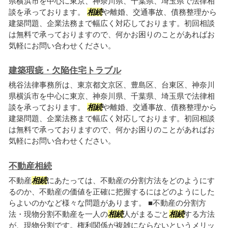
県横浜市を中心に東京、神奈川県、千葉県、埼玉県で法律相
談を承っております。
相続
や離婚、交通事故、債務整理から
建築問題、企業法務まで幅広く対応しております。初回相談
は無料で承っておりますので、何かお困りのことがあればお
気軽にお問い合わせください。
建築瑕疵・欠陥住宅トラブル
桃谷法律事務所は、東京都文京区、豊島区、台東区、神奈川
県横浜市を中心に東京、神奈川県、千葉県、埼玉県で法律相
談を承っております。
相続
や離婚、交通事故、債務整理から
建築問題、企業法務まで幅広く対応しております。初回相談
は無料で承っておりますので、何かお困りのことがあればお
気軽にお問い合わせください。
不動産相続
不動産
相続
にあたっては、不動産の分割方法をどのようにす
るのか、不動産の価値を正確に把握するにはどのようにした
らよいのかなど様々な問題があります。 ■不動産の分割方
法・現物分割不動産を一人の
相続
人がまるごと
相続
する方法
が、現物分割です。権利関係が複雑にならないというメリッ