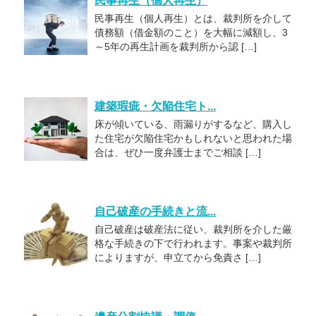
民事再生（個人再生）
民事再生（個人再生）とは、裁判所を介して
債務額（借金額のこと）を大幅に減額し、3
～5年の再生計画を裁判所から認 […]
建築瑕疵・欠陥住宅ト...
床が傾いている、雨漏りがするなど、購入し
た住宅が欠陥住宅かもしれないと思われた場
合は、ぜひ一度弁護士までご相談 […]
自己破産の手続きと流...
自己破産は破産法に従い、裁判所を介した厳
格な手続きの下で行われます。事案や裁判所
によりますが、申立てから免責さ […]