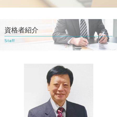
自己破産 流れ 裁判所
離婚 養育費
埼玉県 弁護士 企業法務
交通事故 慰謝料 弁護士
債務整理 ブラックリスト
自己破産 訴訟
離婚 父親 親権
埼玉県 弁護士 相続
交通事故 相談
個人再生 任意整理 違い
自己破産 弁護士
離婚 財産分与 貯金
東京都 弁護士 企業法務
交通事故 訴えられた
個人再生 デメリット
自己破産 弁護士 おすすめ
離婚 協議書
横浜市 弁護士 相続
交通事故 弁護士
債務整理 個人再生
自己破産 相談
離婚 相談
資格者紹介
文京区 弁護士 債務整理
民事再生 個人
自己破産 デメリット 仕事
離婚 浮気 慰謝料 相場
埼玉県 弁護士 交通事故
個人再生 相談
自己破産 デメリット 家族
離婚調停 期間
Staff
千葉県 弁護士 交通事故
離婚 相談 弁護士
豊島区 弁護士 企業法務
離婚 裁判 流れ
千葉県 弁護士 企業法務
離婚 財産分与
台東区 弁護士 相続
文京区 弁護士 離婚
東京都 弁護士 自己破産
千葉県 弁護士 債務整理
神奈川県 弁護士 交通事故
豊島区 弁護士 債務整理
千葉県 弁護士 離婚
埼玉県 弁護士 不動産トラブル
文京区 弁護士 不動産トラブル