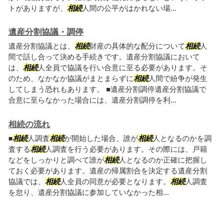
トがありますが、
相続
人間の公平がはかれない場...
遺産分割協議・調停
遺産分割協議とは、
相続
財産の具体的な配分について
相続
人
間で話し合って決める手続きです。遺産分割協議において
は、
相続
人全員で協議を行い合意に至る必要があります。そ
のため、なかなか協議がまとまらずに
相続
人間で紛争が発生
してしまう恐れもあります。 ■遺産分割調停遺産分割協議で
合意に至らなかった場合には、遺産分割調停を利...
相続の流れ
■
相続
人調査
相続
が開始した場合、誰が
相続
人となるのかを調
査する
相続
人調査を行う必要があります。その際には、戸籍
などをしっかりと調べて誰が
相続
人となるのか正確に把握し
ておく必要があります。遺産の帰属割合を決定する遺産分割
協議では、
相続
人全員の同意が必要となります。
相続
人調査
を怠り、遺産分割協議に参加していなかった相...