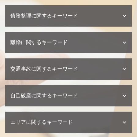
相続 遺留分
建築瑕疵 損害賠償
企業法務 弁護士
相続 兄弟
欠陥住宅 裁判
債務整理に関するキーワード
企業法務 弁護士事務所
遺産分割協議書 必要書類
欠陥住宅 訴える
企業法務 相談
遺産分割協議 調停
不動産業者 トラブル
顧問弁護士 メリット
相続 裁判
債務整理 クレジットカード
不動産業者 クレーム
企業法務 訴訟 弁護士
相続 家系図
離婚に関するキーワード
任意整理 クレジットカード
建築瑕疵 慰謝料
顧問弁護士 個人事業主
遺産分割協議 調停 期間
債務整理 住宅ローン
不動産トラブル 相談
顧問弁護士 相談
不動産相続 協議書
債務整理 種類
建築瑕疵 不法行為
離婚 必要書類
企業法務 契約
相続 兄弟 遺留分
債務整理 デメリット
欠陥住宅 専門 弁護士
交通事故に関するキーワード
離婚 浮気 慰謝料
顧問弁護士 中小企業
遺産分割協議 弁護士
任意整理 ブラックリスト
欠陥住宅 相談
離婚調停 流れ
契約 取引法務
不動産相続 弁護士
個人再生 クレジットカード
不動産業者 訴える
離婚調停
顧問弁護士 契約書
不動産相続 流れ
交通事故 示談書
個人再生とは 期間
欠陥住宅 弁護士
離婚 流れ
契約 損害賠償
不動産相続 必要書類
自己破産に関するキーワード
交通事故 訴訟
任意整理 期間
欠陥住宅 慰謝料
離婚 相手が応じない
契約 トラブル
不動産相続 遺留分
交通事故 過失割合
債務整理 任意整理
不動産トラブル 少額訴訟
離婚 慰謝料
契約 相談
交通事故 後遺症
個人再生 流れ 期間
建築瑕疵 時効
自己破産 流れ 期間
離婚調停 弁護士
紛争対応 法務
交通事故 損害賠償
債務整理 期間
不動産トラブル 法律事務所
エリアに関するキーワード
自己破産 クレジットカード 使える
離婚 親権 母親
顧問弁護士 契約形態
交通事故 慰謝料 相場
民事再生 デメリット
建築瑕疵 弁護士
自己破産とは わかりやすく
離婚 親権
交通事故 示談
個人再生 流れ