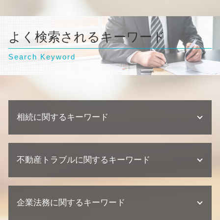
よく検索されるキーワード
Search Keyword
相続に関するキーワード
不動産相続 相談
不動産トラブルに関するキーワード
相続 争い
遺産分割協議 期限
不動産相続 放棄
不動産業者 裁判
相続放棄 手続き
企業法務に関するキーワード
不動産トラブル 内容証明
相続 相談先
不動産業者 トラブル 相談