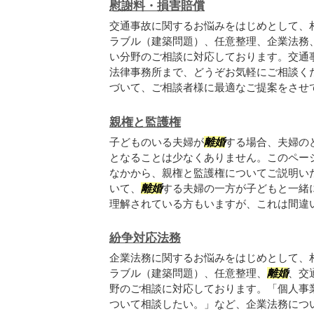
慰謝料・損害賠償
交通事故に関するお悩みをはじめとして、
ラブル（建築問題）、任意整理、企業法務
い分野のご相談に対応しております。交通
法律事務所まで、どうぞお気軽にご相談く
づいて、ご相談者様に最適なご提案をさせてい
親権と監護権
子どものいる夫婦が
離婚
する場合、夫婦の
となることは少なくありません。このペー
なかから、親権と監護権についてご説明いた
いて、
離婚
する夫婦の一方が子どもと一緒
理解されている方もいますが、これは間違いで
紛争対応法務
企業法務に関するお悩みをはじめとして、
ラブル（建築問題）、任意整理、
離婚
、交
野のご相談に対応しております。「個人事
ついて相談したい。」など、企業法務につ