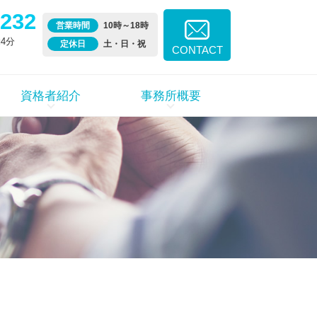
6232
営業時間
10時～18時
4分
定休日
土・日・祝
CONTACT
資格者紹介
事務所概要