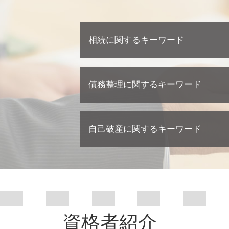
相続に関するキーワード
相続 兄弟 遺留分
債務整理に関するキーワード
相続放棄 手続き
不動産相続 相談
遺産分割協議 期限
民事再生 個人
不動産相続 流れ
自己破産に関するキーワード
債務整理 個人再生
相続 弁護士 相談
債務整理 ブラックリスト
相続 相談
債務整理 弁護士
自己破産とは わかりやすく
遺産分割協議 弁護士
個人再生 流れ 期間
自己破産 流れ 裁判所
不動産相続 必要書類
個人再生 デメリット
自己破産 流れ 期間
相続 裁判
債務整理 クレジットカード
自己破産 デメリット 家族
遺産分割協議 調停
個人再生 任意整理 違い
自己破産 訴訟
相続 相談先
資格者紹介
債務整理 期間
自己破産 弁護士
相続 相続人