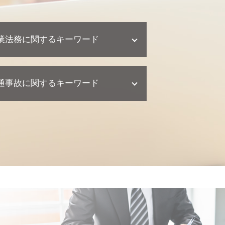
業法務に関するキーワード
企業法務 契約
通事故に関するキーワード
顧問弁護士 個人事業主
企業法務 訴訟 弁護士
契約 取引法務
交通事故 相談
顧問弁護士 契約形態
交通事故 訴訟
契約 トラブル
交通事故 慰謝料 弁護士
顧問弁護士 メリット
交通事故 損害賠償
顧問弁護士 中小企業
交通事故 慰謝料 相場
企業法務 弁護士事務所
交通事故 弁護士
顧問弁護士 契約書
交通事故 示談書
企業法務 相談
交通事故 過失割合
契約 相談
交通事故 後遺症
顧問弁護士 相談