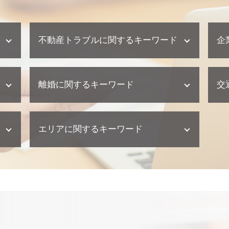
不動産トラブルに関するキーワード
企
不動産トラブル 相談
離婚に関するキーワード
交
不動産業者 訴える
不動産業者 クレーム
不動産トラブル 少額訴訟
離婚 相談
欠陥住宅 訴える
エリアに関するキーワード
離婚 裁判 流れ
欠陥住宅 裁判
離婚 浮気 慰謝料
欠陥住宅 損害賠償
離婚 慰謝料
豊島区 弁護士 離婚
不動産業者 トラブル 相談
離婚 財産分与
千葉県 弁護士 離婚
不動産業者 トラブル
離婚 協議書
文京区 弁護士 債務整理
欠陥住宅 慰謝料
離婚 浮気 慰謝料 相場
豊島区 弁護士 不動産トラブル
欠陥住宅 弁護士
離婚 必要書類
神奈川県 弁護士 交通事故
建築瑕疵 弁護士
離婚調停 弁護士
台東区 弁護士 不動産トラブル
不動産トラブル 内容証明