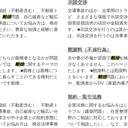
示談交渉
相続（不動産含む）、不動産ト
交通事故のほか、企業間のトラ
、
離婚
問題、自己破産など幅広
ど、さまざまな場面で示談交渉
事故についてお悩み方は、桃谷
損害賠償請求の項目や金額過失
ださい。豊富な知識と経験に基
す。 ■示談交渉を行うのは誰
ただきま...
は、示談交渉を行うのは当事者同
慰謝料（不貞行為）
どちらが親権者となるかが問題
夫や妻の不倫が原因で
離婚
を検
ジでは、
離婚
に関するテーマの
少なくありません。このページ
します。 ■親権とは親権につ
たします。 ■慰謝料とは慰謝
に暮らすことのできる権利だと
とをいいます。
離婚
問題におい
す親権...
や、配偶者からDV（家庭内暴力
契約・取引法務
相続（不動産含む）、不動産ト
企業法務に関するお悩みをはじ
通事故、自己破産など幅広い分
ラブル（建築問題）、任意整理
業主や中小企業との契約形態に
野のご相談に対応しております
いてお悩み方は、桃谷法律事務
ついて相談したい。」など、企