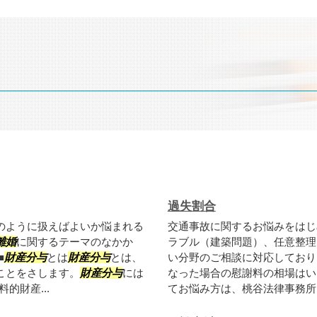
過失割合
のように扱えばよいか悩まれる
交通事故に関するお悩みをはじ
離婚
に関するテーマのなかか
ラブル（建築問題）、任意整理
■
財産分与
とは
財産分与
とは、
い分野のご相談に対応しており
ことをさします。
財産分与
には
なった場合の慰謝料の相場はい
的財産...
てお悩み方は、桃谷法律事務所ま