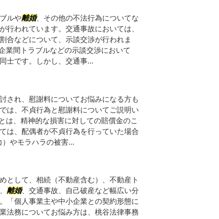
ブルや
離婚
、その他の不法行為についてな
が行われています。交通事故においては、
割合などについて、示談交渉が行われま
か企業間トラブルなどの示談交渉において
士です。しかし、交通事...
討され、慰謝料についてお悩みになる方も
では、不貞行為と慰謝料についてご説明い
料とは、精神的な損害に対しての賠償金のこ
ては、配偶者が不貞行為を行っていた場合
）やモラハラの被害...
めとして、相続（不動産含む）、不動産ト
、
離婚
、交通事故、自己破産など幅広い分
。「個人事業主や中小企業との契約形態に
業法務についてお悩み方は、桃谷法律事務