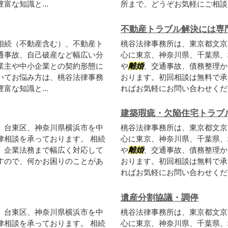
な知識と...
所まで、どうぞお気軽にご相談く
不動産トラブル解決には専
相続（不動産含む）、不動産ト
桃谷法律事務所は、東京都文京
通事故、自己破産など幅広い分
心に東京、神奈川県、千葉県、
業主や中小企業との契約形態に
や
離婚
、交通事故、債務整理か
いてお悩み方は、桃谷法律事務
おります。初回相談は無料で承
な知識と...
ればお気軽にお問い合わせくだ
建築瑕疵・欠陥住宅トラブ
、台東区、神奈川県横浜市を中
桃谷法律事務所は、東京都文京
律相談を承っております。 相続
心に東京、神奈川県、千葉県、
、企業法務まで幅広く対応して
や
離婚
、交通事故、債務整理か
すので、何かお困りのことがあ
おります。初回相談は無料で承
ればお気軽にお問い合わせくだ
遺産分割協議・調停
、台東区、神奈川県横浜市を中
桃谷法律事務所は、東京都文京
律相談を承っております。 相続
心に東京、神奈川県、千葉県、