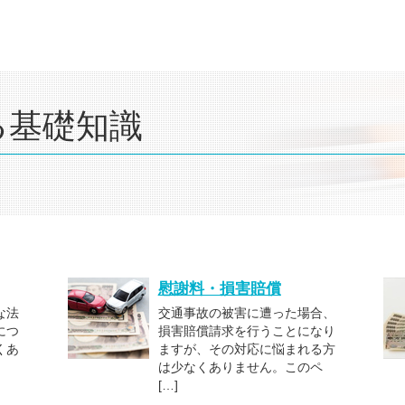
る基礎知識
慰謝料・損害賠償
な法
交通事故の被害に遭った場合、
につ
損害賠償請求を行うことになり
くあ
ますが、その対応に悩まれる方
、
は少なくありません。このペ
[…]