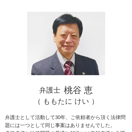
離婚 必要書類
埼玉県 弁護士 企業法務
離婚 父親 親権
東京都 弁護士 離婚
文京区 弁護士 離婚
千葉県 弁護士 企業法務
埼玉県 弁護士 債務整理
神奈川県 弁護士 自己破産
台東区 弁護士 交通事故
千葉県 弁護士 相続
台東区 弁護士 企業法務
文京区 弁護士 債務整理
台東区 弁護士 相続
横浜市 弁護士 不動産トラブル
桃谷 恵
弁護士
（ ももたに けい ）
弁護士として活動して30年、ご依頼者から頂く法律問
題には一つとして同じ事案はありませんでした。