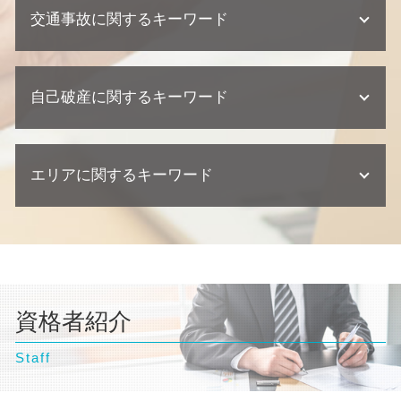
企業法務 弁護士事務所
不動産相続 相談
債務整理 住宅ローン
欠陥住宅 損害賠償
交通事故に関するキーワード
離婚 浮気 慰謝料 相場
契約 トラブル
相続 相談先
個人再生 任意整理 違い
建築瑕疵 時効
離婚 相手が応じない
顧問弁護士 契約形態
相続 弁護士
個人再生 流れ 期間
不動産業者 トラブル
離婚 養育費
顧問弁護士 契約書
不動産相続 流れ
交通事故 訴えられた
個人再生 バレる
欠陥住宅 訴える
離婚調停 流れ
契約 相談
不動産相続 弁護士
自己破産に関するキーワード
交通事故 示談書
債務整理 デメリット
不動産業者 訴える
離婚 相談 弁護士
紛争対応 法務
相続放棄 手続き
交通事故 後遺症
民事再生 デメリット
不動産トラブル 弁護士
離婚 親権 母親
企業法務 訴訟 弁護士
交通事故 相談
債務整理 金額
建築瑕疵 損害賠償
自己破産 弁護士
離婚調停 弁護士
企業法務 契約
交通事故 過失割合
個人再生 相談
欠陥住宅 相談
エリアに関するキーワード
自己破産 弁護士 おすすめ
離婚 浮気 慰謝料
顧問弁護士 個人事業主
交通事故 慰謝料 相場
任意整理 ブラックリスト
欠陥住宅 慰謝料
自己破産 流れ 裁判所
離婚調停
交通事故 訴訟
債務整理 流れ
自己破産 訴訟
離婚 流れ
千葉県 弁護士 自己破産
交通事故 弁護士
債務整理 種類
自己破産 デメリット 仕事
離婚 財産分与 貯金
豊島区 弁護士 自己破産
交通事故 慰謝料 弁護士
任意整理 期間
自己破産 相談
離婚 協議書
文京区 弁護士 交通事故
交通事故 示談
債務整理 相談
自己破産 クレジットカード 使える
離婚 財産分与
東京都 弁護士 相続
交通事故 損害賠償
個人再生 流れ
自己破産とは わかりやすく
離婚調停 期間
資格者紹介
埼玉県 弁護士 離婚
民事再生 個人
自己破産 デメリット 家族
離婚 相談
豊島区 弁護士 債務整理
債務整理 クレジットカード
自己破産 流れ 期間
離婚 親権
Staff
文京区 弁護士 不動産トラブル
離婚 慰謝料
台東区 弁護士 自己破産