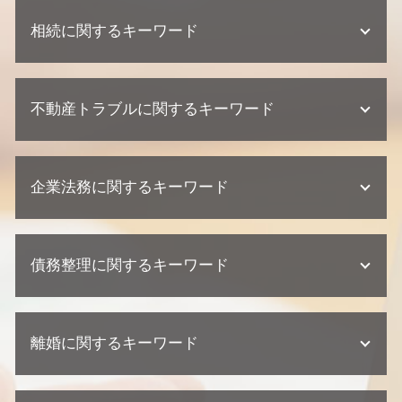
相続に関するキーワード
遺産分割協議 弁護士
不動産トラブルに関するキーワード
相続 裁判
相続 弁護士 相談
相続 争い
不動産トラブル 少額訴訟
不動産相続 協議書
企業法務に関するキーワード
不動産業者 トラブル 相談
相続 相続人
不動産トラブル 調停
遺産分割協議 期限
不動産業者 裁判
顧問弁護士 相談
遺産分割協議 調停
不動産トラブル 法律事務所
債務整理に関するキーワード
契約 取引法務
遺産分割協議 調停 期間
建築瑕疵 慰謝料
顧問弁護士 中小企業
不動産相続 遺留分
建築瑕疵 弁護士
契約 損害賠償
相続 相談
個人再生 デメリット
不動産業者 クレーム
企業法務 相談
相続 期限
離婚に関するキーワード
任意整理とは
欠陥住宅 弁護士
顧問弁護士 メリット
相続 遺留分
個人再生とは 期間
不動産トラブル 内容証明
企業法務 弁護士
相続 兄弟
債務整理 弁護士
不動産トラブル 瑕疵
離婚 裁判 流れ