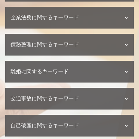
遺産分割協議 期限
不動産トラブル 少額訴訟
相続 相談先
企業法務に関するキーワード
不動産トラブル 弁護士
相続 期限
不動産トラブル 相談
遺産分割協議書 必要書類
欠陥住宅 裁判
企業法務 弁護士
相続放棄 手続き
不動産トラブル 法律事務所
債務整理に関するキーワード
契約 トラブル
相続 裁判
欠陥住宅 慰謝料
顧問弁護士 契約書
相続 兄弟 遺留分
不動産業者 訴える
契約 取引法務
不動産相続 必要書類
債務整理 金額
建築瑕疵 損害賠償
企業法務 弁護士事務所
遺産分割協議 調停
離婚に関するキーワード
個人再生とは 期間
不動産トラブル 内容証明
顧問弁護士 メリット
相続 争い
債務整理 クレジットカード
建築瑕疵 不法行為
企業法務 相談
不動産相続 流れ
債務整理 ブラックリスト
不動産業者 裁判
離婚 流れ
企業法務 契約
不動産相続 相談
個人再生 弁護士
建築瑕疵 時効
交通事故に関するキーワード
離婚 浮気 慰謝料
顧問弁護士 相談
相続 弁護士 相談
債務整理 期間
建築瑕疵 慰謝料
離婚 慰謝料
紛争対応 法務
相続 家系図
個人再生 流れ 期間
欠陥住宅 訴える
離婚 協議書
顧問弁護士 中小企業
相続 相談
交通事故 損害賠償
債務整理 流れ
建築瑕疵 弁護士
離婚 親権 母親
企業法務 訴訟 弁護士
不動産相続 協議書
自己破産に関するキーワード
交通事故 過失割合
個人再生 クレジットカード
欠陥住宅 損害賠償
離婚調停 弁護士
顧問弁護士 契約形態
不動産相続 放棄
交通事故 訴えられた
債務整理 デメリット
不動産業者 クレーム
離婚 養育費
契約 損害賠償