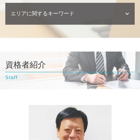
交通事故 示談
任意整理 ブラックリスト
欠陥住宅 専門 弁護士
自己破産 訴訟
離婚 財産分与 貯金
契約 相談
交通事故 相談
任意整理 住宅ローン
不動産業者 トラブル 相談
エリアに関するキーワード
自己破産 相談
離婚 相談 弁護士
顧問弁護士 個人事業主
交通事故 慰謝料 弁護士
個人再生 任意整理 違い
不動産トラブル 調停
自己破産 クレジットカード 使える
離婚 浮気 慰謝料 相場
交通事故 示談書
個人再生 相談
自己破産 弁護士
離婚 相手が応じない
台東区 弁護士 企業法務
交通事故 訴訟
民事再生 個人
自己破産 弁護士 おすすめ
離婚調停 流れ
台東区 弁護士 相続
交通事故 弁護士
債務整理 住宅ローン
自己破産とは わかりやすく
離婚調停
台東区 弁護士 交通事故
交通事故 慰謝料 相場
債務整理 相談
自己破産 デメリット 家族
離婚 親権
横浜市 弁護士 自己破産
交通事故 後遺症
債務整理 種類
自己破産 流れ 期間
離婚調停 期間
資格者紹介
東京都 弁護士 企業法務
任意整理 クレジットカード
自己破産 デメリット 仕事
離婚 父親 親権
文京区 弁護士 相続
個人再生 バレる
自己破産 流れ 裁判所
離婚 財産分与
Staff
文京区 弁護士 交通事故
離婚 相談
文京区 弁護士 債務整理
離婚 裁判 流れ
横浜市 弁護士 離婚
離婚 必要書類
東京都 弁護士 不動産トラブル
横浜市 弁護士 企業法務
豊島区 弁護士 債務整理
文京区 弁護士 離婚
豊島区 弁護士 離婚