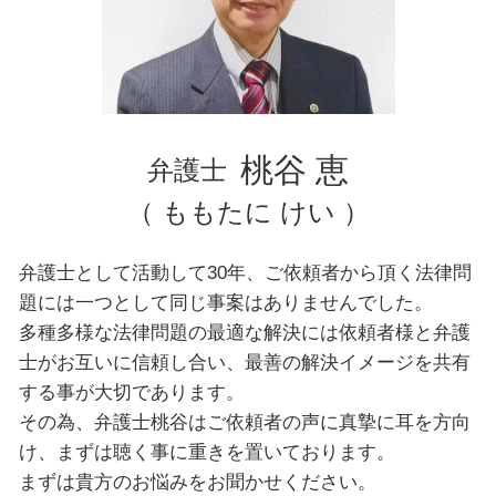
東京都 弁護士 離婚
文京区 弁護士 自己破産
東京都 弁護士 相続
埼玉県 弁護士 債務整理
台東区 弁護士 自己破産
文京区 弁護士 不動産トラブル
桃谷 恵
弁護士
（ ももたに けい ）
弁護士として活動して30年、ご依頼者から頂く法律問
題には一つとして同じ事案はありませんでした。
多種多様な法律問題の最適な解決には依頼者様と弁護
士がお互いに信頼し合い、最善の解決イメージを共有
する事が大切であります。
その為、弁護士桃谷はご依頼者の声に真摯に耳を方向
け、まずは聴く事に重きを置いております。
まずは貴方のお悩みをお聞かせください。