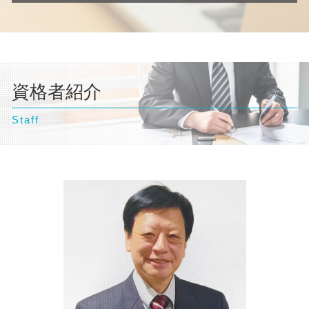
交通事故 慰謝料 相場
債務整理 住宅ローン
自己破産 デメリット 家族
離婚調停 弁護士
横浜市 弁護士 離婚
交通事故 訴えられた
任意整理 住宅ローン
自己破産 弁護士
離婚調停 流れ
横浜市 弁護士 企業法務
交通事故 損害賠償
任意整理 クレジットカード
自己破産とは わかりやすく
離婚調停 期間
神奈川県 弁護士 債務整理
交通事故 訴訟
債務整理 任意整理
自己破産 流れ 期間
離婚 親権
神奈川県 弁護士 相続
交通事故 相談
個人再生 任意整理 違い
自己破産 訴訟
離婚 養育費
資格者紹介
豊島区 弁護士 企業法務
任意整理 期間
自己破産 相談
離婚 浮気 慰謝料 相場
台東区 弁護士 相続
個人再生 デメリット
自己破産 流れ 裁判所
離婚 浮気 慰謝料
Staff
千葉県 弁護士 債務整理
離婚 裁判 流れ
横浜市 弁護士 相続
離婚 協議書
文京区 弁護士 債務整理
離婚 財産分与
東京都 弁護士 交通事故
豊島区 弁護士 離婚
千葉県 弁護士 企業法務
埼玉県 弁護士 交通事故
神奈川県 弁護士 不動産トラブル
神奈川県 弁護士 離婚
東京都 弁護士 自己破産
文京区 弁護士 自己破産