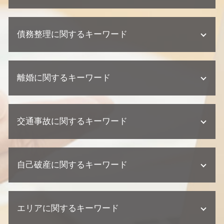
欠陥住宅 慰謝料
不動産相続 協議書
建築瑕疵 損害賠償
顧問弁護士 個人事業主
相続 裁判
不動産トラブル 内容証明
債務整理に関するキーワード
契約 トラブル
相続 遺留分
建築瑕疵 不法行為
企業法務 弁護士
不動産相続 放棄
不動産トラブル 少額訴訟
顧問弁護士 中小企業
遺産分割協議 調停 期間
個人再生 バレる
欠陥住宅 専門 弁護士
紛争対応 法務
相続 相続人
離婚に関するキーワード
個人再生 相談
欠陥住宅 相談
企業法務 訴訟 弁護士
相続 弁護士 相談
債務整理 相談
不動産トラブル 瑕疵
企業法務 契約
遺産分割協議書 必要書類
個人再生 クレジットカード
建築瑕疵 慰謝料
離婚 流れ
企業法務 弁護士事務所
相続放棄 手続き
民事再生 デメリット
不動産業者 裁判
交通事故に関するキーワード
離婚 相談
顧問弁護士 メリット
不動産相続 弁護士
個人再生 流れ
欠陥住宅 弁護士
離婚 相談 弁護士
顧問弁護士 契約形態
相続 家系図
債務整理 クレジットカード
不動産トラブル 相談
離婚 親権 母親
契約 損害賠償
相続 兄弟
交通事故 示談書
債務整理 種類
不動産トラブル 法律事務所
離婚 父親 親権
契約 取引法務
不動産相続 相談
自己破産に関するキーワード
交通事故 示談
個人再生とは 期間
建築瑕疵 時効
離婚 慰謝料
顧問弁護士 相談
相続 相談先
交通事故 慰謝料 弁護士
債務整理 個人再生
不動産業者 訴える
離婚 必要書類
企業法務 相談
交通事故 弁護士
任意整理 ブラックリスト
欠陥住宅 裁判
自己破産 クレジットカード 使える
離婚調停
顧問弁護士 契約書
交通事故 後遺症
債務整理 デメリット
不動産業者 トラブル
エリアに関するキーワード
自己破産 デメリット 仕事
離婚 財産分与 貯金
契約 相談
交通事故 過失割合
個人再生 弁護士
建築瑕疵 弁護士
自己破産 弁護士 おすすめ
離婚 相手が応じない